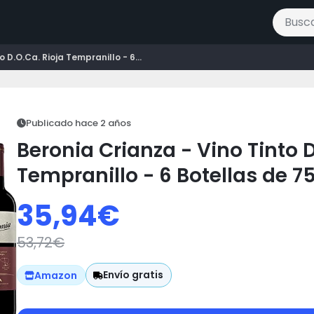
Buscar 
 D.O.Ca. Rioja Tempranillo - 6...
Publicado hace 2 años
Beronia Crianza - Vino Tinto D
Tempranillo - 6 Botellas de 7
35,94
€
53,72
€
Envío gratis
Amazon