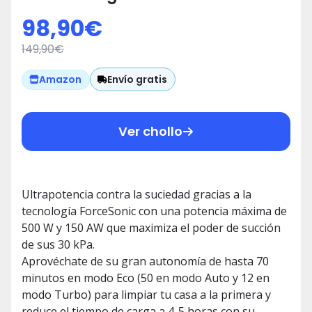
Storm Jalisco. Ciclón Paralelo,
98,90
€
500W, 30 kPa y 150aW, 70 mins
149,90
€
de Autonomía Máxima, Tubo
Rígido, Cepillo Jalisco y
Envío gratis
Amazon
Accesorio Muebles y Esquinas
Ver chollo
Ultrapotencia contra la suciedad gracias a la
tecnología ForceSonic con una potencia máxima de
500 W y 150 AW que maximiza el poder de succión
de sus 30 kPa.
Aprovéchate de su gran autonomía de hasta 70
minutos en modo Eco (50 en modo Auto y 12 en
modo Turbo) para limpiar tu casa a la primera y
reduce el tiempo de carga a 4-5 horas con su