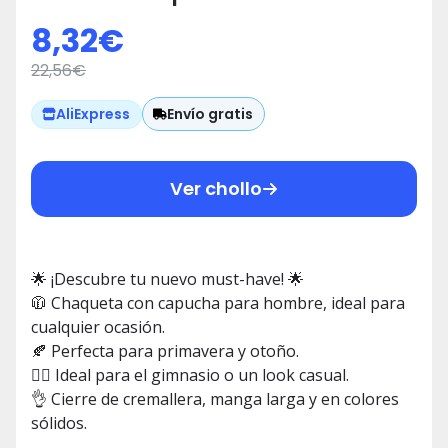
Deportiva, Manga Larga 🍂💪
8,32
€
22,56
€
Envío gratis
AliExpress
Ver chollo
🌟 ¡Descubre tu nuevo must-have! 🌟
🧥 Chaqueta con capucha para hombre, ideal para
cualquier ocasión.
🍂 Perfecta para primavera y otoño.
🏋️‍♂️ Ideal para el gimnasio o un look casual.
👌 Cierre de cremallera, manga larga y en colores
sólidos.