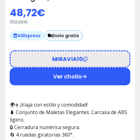
4 Ruedas 360° 🛄
48,72
€
189,99
€
Envío gratis
AliExpress
MIRAVIA10
Ver chollo
🌍✈️ ¡Viaja con estilo y comodidad!
🧳 Conjunto de Maletas Elegantes: Carcasa de ABS
ligero.
🔒 Cerradura numérica segura.
🔄 4 ruedas giratorias 360°.