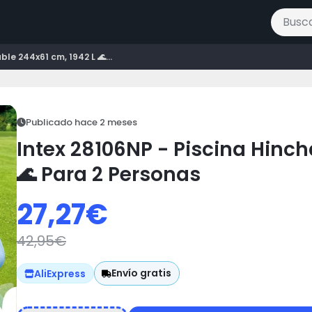
Buscar 
le 244x61 cm, 1942 L 🌊...
Publicado hace 2 meses
Intex 28106NP - Piscina Hinch
🌊 Para 2 Personas
27,27
€
42,95
€
Envío gratis
AliExpress