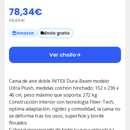
Plush
78,34
€
119,95
€
Envío gratis
Amazon
Ver chollo
Cama de aire doble INTEX Dura-Beam modelo
Ultra Plush, medidas colchón hinchado: 152 x 236 x
46 cm, peso máximo que soporta: 272 kg
Construcción interior con tecnología Fiber-Tech,
optima adaptación, rigidez y comodidad, la cama no
se deforma tras los usos, superficie y borde
flocados
Cabezal incorporado de tacto suave y estructura