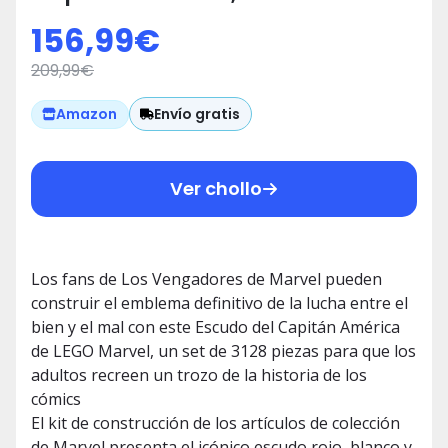
construcción de los Vengadores
156,99
€
para Adultos, Minifigura, Placa
209,99
€
Identificativa y Martillo de Thor,
Artículo de Colección de la Saga
Envío gratis
Amazon
del Infinito 76262
Ver chollo
Los fans de Los Vengadores de Marvel pueden
construir el emblema definitivo de la lucha entre el
bien y el mal con este Escudo del Capitán América
de LEGO Marvel, un set de 3128 piezas para que los
adultos recreen un trozo de la historia de los
cómics
El kit de construcción de los artículos de colección
de Marvel presenta el icónico escudo rojo, blanco y