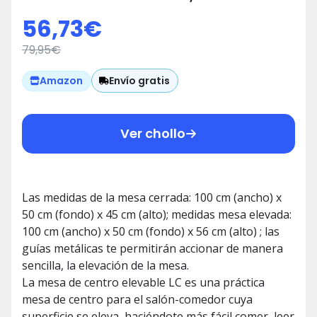
Acabado en Color Blanco Artik y
56,73
€
Cemento, Medidas: 100 cm
79,95
€
(Ancho) x 50 cm (Fondo) x 45-56
cm (Alto)
Envío gratis
Amazon
Ver chollo
Las medidas de la mesa cerrada: 100 cm (ancho) x
50 cm (fondo) x 45 cm (alto); medidas mesa elevada:
100 cm (ancho) x 50 cm (fondo) x 56 cm (alto) ; las
guías metálicas te permitirán accionar de manera
sencilla, la elevación de la mesa.
La mesa de centro elevable LC es una práctica
mesa de centro para el salón-comedor cuya
superficie se eleva, haciéndote más fácil comer, leer