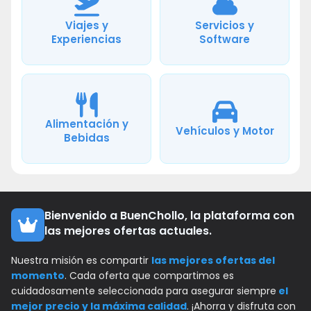
Viajes y
Servicios y
Experiencias
Software
Alimentación y
Vehículos y Motor
Bebidas
Bienvenido a BuenChollo, la plataforma con
las mejores ofertas actuales.
Nuestra misión es compartir
las mejores ofertas del
momento
. Cada oferta que compartimos es
cuidadosamente seleccionada para asegurar siempre
el
mejor precio y la máxima calidad
. ¡Ahorra y disfruta con