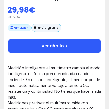
Conteos - Rango automático
29,98
€
TRMS - Pantalla LCD a color,
48,98
€
mide
Voltaje/Corriente/Capacitancia/R
Envío gratis
Amazon
Ver chollo
Medición inteligente: el multímetro cambia al modo
inteligente de forma predeterminada cuando se
enciende. En el modo inteligente, el medidor puede
medir automáticamente voltaje alterno o CC,
resistencia y continuidad. No tienes que hacer nada
más.
Mediciones precisas: el multímetro mide con
precisión voltaje CA y CC, corriente alterna y CC,