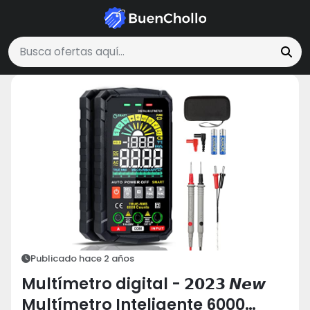
Hogar y Cocina
Multímetro digital - 𝟮𝟬𝟮𝟯 𝙉𝙚𝙬 Multímetro...
Buscar ofertas
Publicado hace 2 años
Multímetro digital - 𝟮𝟬𝟮𝟯 𝙉𝙚𝙬
Multímetro Inteligente 6000