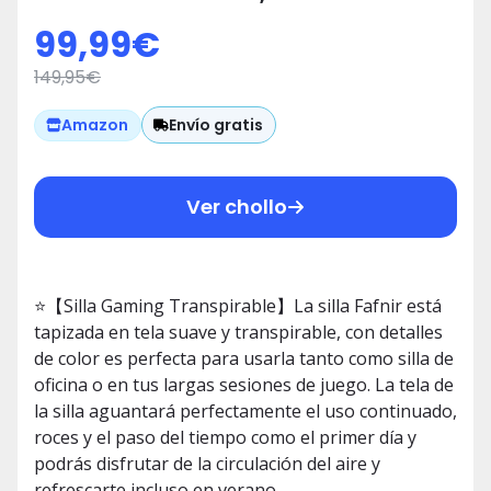
Transpirable, Inclinación y
99,99
€
Altura Ajustables, Ergonómica,
149,95
€
Gas Pistón Clase 4, Hasta 150 Kg,
Base Metal Reforzado, Silla
Envío gratis
Amazon
Gamer Color Gris y Blanco
Ver chollo
⭐【Silla Gaming Transpirable】La silla Fafnir está
tapizada en tela suave y transpirable, con detalles
de color es perfecta para usarla tanto como silla de
oficina o en tus largas sesiones de juego. La tela de
la silla aguantará perfectamente el uso continuado,
roces y el paso del tiempo como el primer día y
podrás disfrutar de la circulación del aire y
refrescarte incluso en verano.