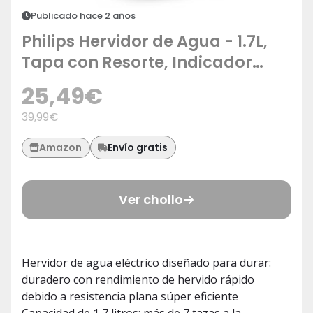
Publicado hace 2 años
Philips Hervidor de Agua - 1.7L,
Tapa con Resorte, Indicador
Luminoso, Acero Inox, Base con
25,49
€
Giro (HD9350/90)
39,99
€
Envío gratis
Amazon
Ver chollo
Hervidor de agua eléctrico diseñado para durar:
duradero con rendimiento de hervido rápido
debido a resistencia plana súper eficiente