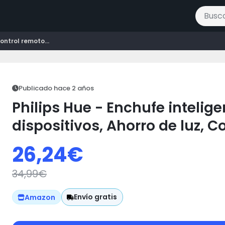
Buscar 
ontrol remoto...
Publicado hace 2 años
Philips Hue - Enchufe intelig
dispositivos, Ahorro de luz, 
Google Home
26,24
€
34,99
€
Envío gratis
Amazon