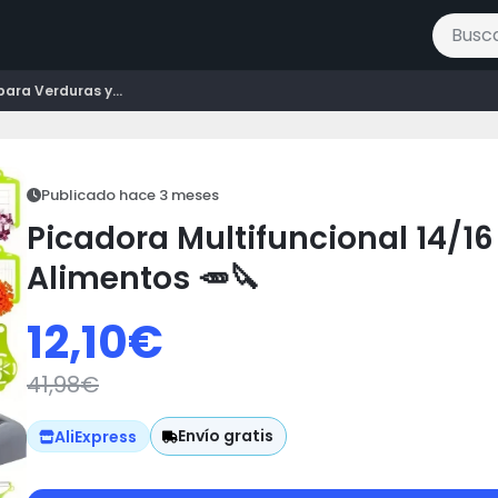
Buscar 
para Verduras y...
Publicado hace 3 meses
Picadora Multifuncional 14/16
Alimentos 🥕🔪
12,10
€
41,98
€
Envío gratis
AliExpress