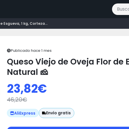
Buscar 
e Esgueva, 1 kg, Corteza...
Publicado hace 1 mes
Queso Viejo de Oveja Flor de 
Natural 🧀
23,82
€
46,20
€
Envío gratis
AliExpress