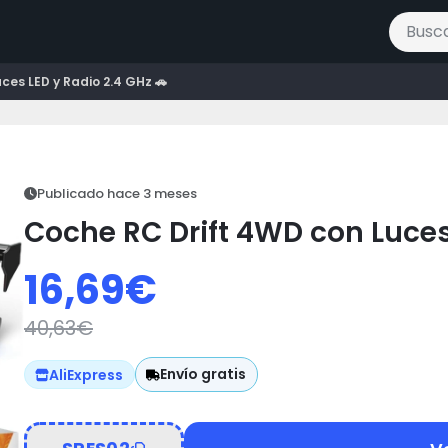
Buscar 
ces LED y Radio 2.4 GHz 🚗
Publicado hace 3 meses
Coche RC Drift 4WD con Luces 
16,69
€
40,63
€
Envío gratis
AliExpress