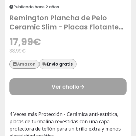
Publicado hace 2 años
Remington Plancha de Pelo
Ceramic Slim - Placas Flotantes
Extralargas, Cerámica Anti-
17,99
€
estática, Turmalina, Capa
38,99
€
Protectora Teflón, Protección y
Brillo, Temperatura 230°C,
Envío gratis
Amazon
Calentamiento 15s - S3500
Ver chollo
4 Veces más Protección - Cerámica anti-estática,
placas de turmalina revestidas con una capa
protectora de teflón para un brillo extra y menos