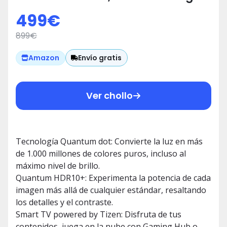
Quantum dot, Quantum HDR10+,
499
€
Smart TV powered by Tizen, Multi
899
€
View y Q-Symphony
Envío gratis
Amazon
Ver chollo
Tecnología Quantum dot: Convierte la luz en más
de 1.000 millones de colores puros, incluso al
máximo nivel de brillo.
Quantum HDR10+: Experimenta la potencia de cada
imagen más allá de cualquier estándar, resaltando
los detalles y el contraste.
Smart TV powered by Tizen: Disfruta de tus
contenidos, juega en la nube con Gaming Hub o