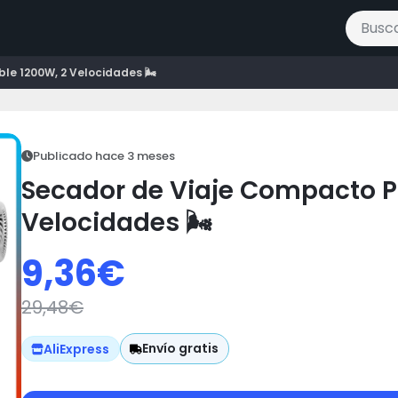
Buscar 
e 1200W, 2 Velocidades 🌬️
Publicado hace 3 meses
Secador de Viaje Compacto P
Velocidades 🌬️
9,36
€
29,48
€
Envío gratis
AliExpress