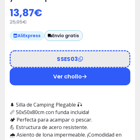
cm 🏕️
13,87
€
25,95
€
Envío gratis
AliExpress
SSES03
Ver chollo
🌲 Silla de Camping Plegable 🎣
📏 50x50x80cm con funda incluida!
🏕️ Perfecta para acampar o pescar.
💪 Estructura de acero resistente.
🌧️ Asiento de lona impermeable. ¡Comodidad en