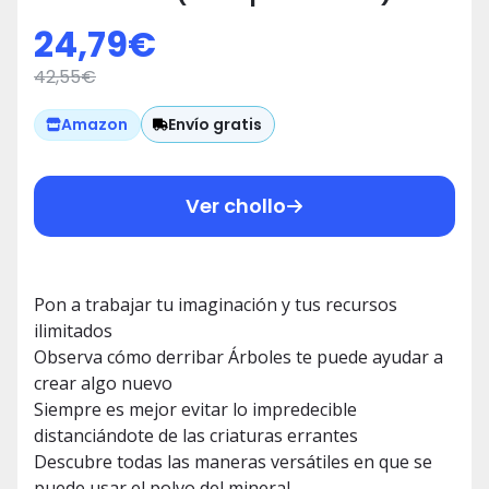
Does Not Apply No Aplica
24,79
€
Videojuegos, Multicolor, One Size
42,55
€
(Sony VJGPS4SON21703792)
Envío gratis
Amazon
Ver chollo
Pon a trabajar tu imaginación y tus recursos
ilimitados
Observa cómo derribar Árboles te puede ayudar a
crear algo nuevo
Siempre es mejor evitar lo impredecible
distanciándote de las criaturas errantes
Descubre todas las maneras versátiles en que se
puede usar el polvo del mineral