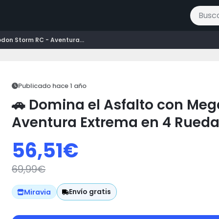
Buscar 
don Storm RC - Aventura...
Publicado hace 1 año
🚗 Domina el Asfalto con Me
Aventura Extrema en 4 Rueda
56,51
€
69,99
€
Envío gratis
Miravia