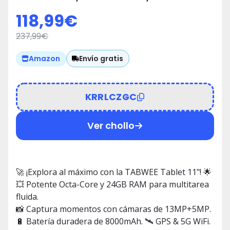
Core 🚀
118,99
€
237,99
€
Envío gratis
Amazon
KRRLCZGC
Ver chollo
🚀 ¡Explora al máximo con la TABWEE Tablet 11"! 🌟
💥 Potente Octa-Core y 24GB RAM para multitarea
fluida.
📸 Captura momentos con cámaras de 13MP+5MP.
🔋 Batería duradera de 8000mAh. 🛰️ GPS & 5G WiFi.