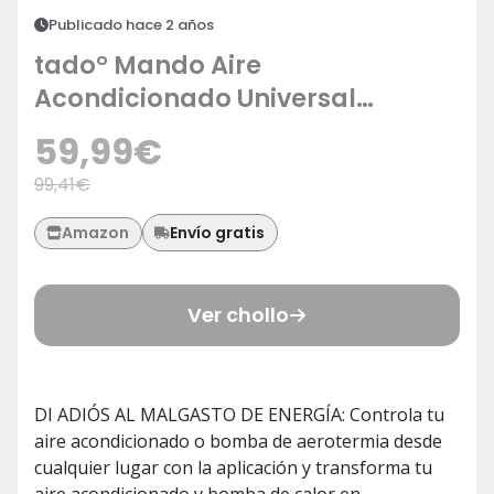
Publicado hace 2 años
tado° Mando Aire
Acondicionado Universal
Inteligente V3+ con Base, Control
59,99
€
Digital App, Ahorra energía, fácil
99,41
€
instalación, Compatible con
Dispositivos Alexa, Siri y Google
Envío gratis
Amazon
Assistant
Ver chollo
DI ADIÓS AL MALGASTO DE ENERGÍA: Controla tu
aire acondicionado o bomba de aerotermia desde
cualquier lugar con la aplicación y transforma tu