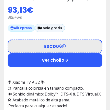
Acabado Metálico 📺
93,13
€
312,76
€
Envío gratis
AliExpress
ESCD06
Ver chollo
🌟 Xiaomi TV A 32 🌟
📺 Pantalla colorida en tamaño compacto.
🔊 Sonido dinámico: Dolby™, DTS-X & DTS Virtual:X.
🛠️ Acabado metálico de alta gama.
¡Perfecta para cualquier espacio!