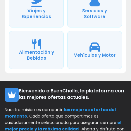
Viajes y
Servicios y
Experiencias
Software
Alimentación y
Vehículos y Motor
Bebidas
Bienvenido a BuenChollo, la plataforma con
las mejores ofertas actuales.
Nuestra misión es compartir
las mejores ofertas del
momento
. Cada oferta que compartimos es
cuidadosamente seleccionada para asegurar siempre
el
mejor precio y la máxima calidad
. ¡Ahorra y disfruta con