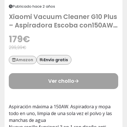
Publicado hace 2 años
Xiaomi Vacuum Cleaner G10 Plus
– Aspiradora Escoba con150AW
de Potencia, Cepillo 3 en 1 Anti-
179
€
enredos, Batería de hasta 65
299,99
€
Minutos de duración, LED, Blanco
(Versión ES + 3 años de
Envío gratis
Amazon
garantía)
Ver chollo
Aspiración máxima a 150AW. Aspiradora y mopa
todo en uno, limpia de una sola vez el polvo y las
manchas de agua