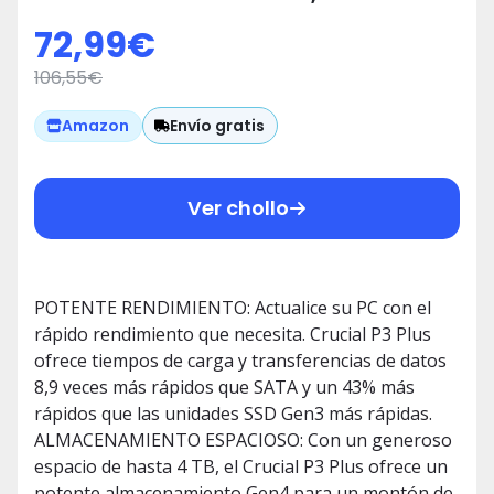
Duro SSD, Hasta 5.000 MB/s,
72,99
€
Compatible con Ordenador
106,55
€
Portátil y de Sobremesa -
CT1000P3PSSD801
Envío gratis
Amazon
Ver chollo
POTENTE RENDIMIENTO: Actualice su PC con el
rápido rendimiento que necesita. Crucial P3 Plus
ofrece tiempos de carga y transferencias de datos
8,9 veces más rápidos que SATA y un 43% más
rápidos que las unidades SSD Gen3 más rápidas.
ALMACENAMIENTO ESPACIOSO: Con un generoso
espacio de hasta 4 TB, el Crucial P3 Plus ofrece un
potente almacenamiento Gen4 para un montón de