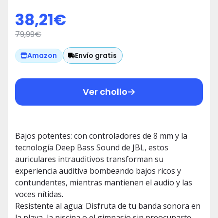
impermeabilización IP54 e IPX2,
38,21
€
Llamadas Manos Libres y 32
79,99
€
Horas de duración de la batería,
en Azul
Envío gratis
Amazon
Ver chollo
Bajos potentes: con controladores de 8 mm y la
tecnología Deep Bass Sound de JBL, estos
auriculares intrauditivos transforman su
experiencia auditiva bombeando bajos ricos y
contundentes, mientras mantienen el audio y las
voces nítidas.
Resistente al agua: Disfruta de tu banda sonora en
la playa, la piscina o el gimnasio sin preocuparte