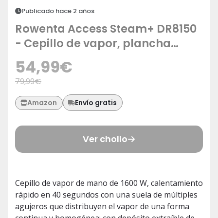
Publicado hace 2 años
Rowenta Access Steam+ DR8150
- Cepillo de vapor, plancha
vertical 1600 W, depósito 190 ml,
54,99
€
elimina arrugas, olores y
79,99
€
desinfecta, accesorio prendas
delicadas y gruesas, cable de 3
Envío gratis
Amazon
m, Gris / Negro
Ver chollo
Cepillo de vapor de mano de 1600 W, calentamiento
rápido en 40 segundos con una suela de múltiples
agujeros que distribuyen el vapor de una forma