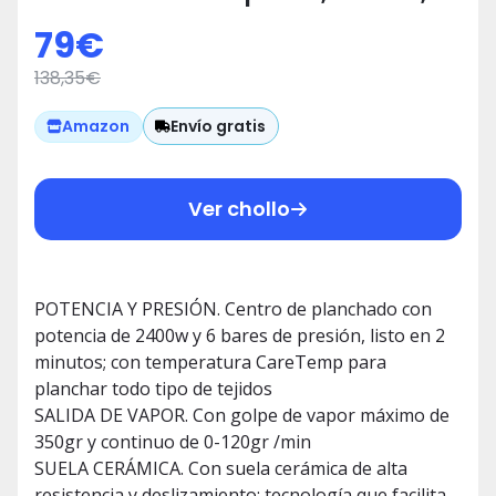
Bares, Golpe de Vapor Max
79
€
350gr y Constante 0-120 gr /min,
138,35
€
Suela Cerámica, Temperatura
CareTemp, Sistema Antical sin
Envío gratis
Amazon
Consumibles
Ver chollo
POTENCIA Y PRESIÓN. Centro de planchado con
potencia de 2400w y 6 bares de presión, listo en 2
minutos; con temperatura CareTemp para
planchar todo tipo de tejidos
SALIDA DE VAPOR. Con golpe de vapor máximo de
350gr y continuo de 0-120gr /min
SUELA CERÁMICA. Con suela cerámica de alta
resistencia y deslizamiento; tecnología que facilita