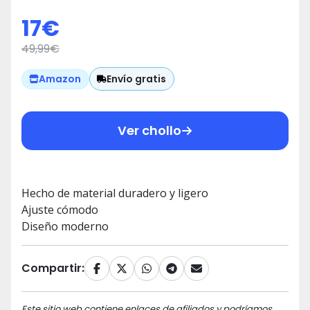
Azul (Light Blue Denim Light Blue
17
€
Denim), 38 (Talla del Fabricante:
49,99
€
Small)
Envío gratis
Amazon
Ver chollo
Hecho de material duradero y ligero
Ajuste cómodo
Diseño moderno
Compartir:
Este sitio web contiene enlaces de afiliados y podríamos